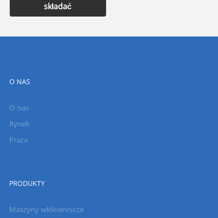
składać
O NAS
O nas
Rynek
Praca
PRODUKTY
Maszyny włókiennicze