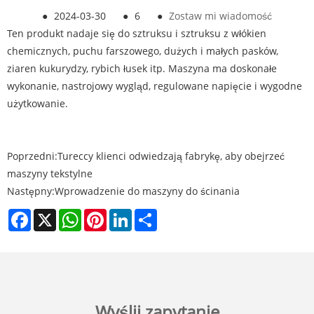
●
2024-03-30
●
6
●
Zostaw mi wiadomość
Ten produkt nadaje się do sztruksu i sztruksu z włókien
chemicznych, puchu farszowego, dużych i małych pasków,
ziaren kukurydzy, rybich łusek itp. Maszyna ma doskonałe
wykonanie, nastrojowy wygląd, regulowane napięcie i wygodne
użytkowanie.
Poprzedni:
Tureccy klienci odwiedzają fabrykę, aby obejrzeć
maszyny tekstylne
Następny:
Wprowadzenie do maszyny do ścinania
Facebook
X
WhatsApp
Pinterest
LinkedIn
Share
Wyślij zapytanie