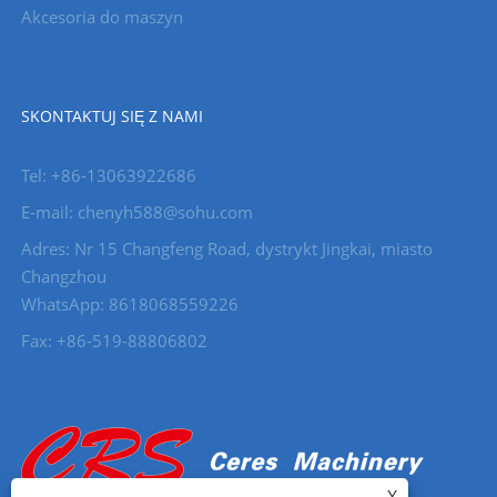
Akcesoria do maszyn
SKONTAKTUJ SIĘ Z NAMI
Tel: +86-13063922686
E-mail: chenyh588@sohu.com
Adres: Nr 15 Changfeng Road, dystrykt Jingkai, miasto
Changzhou
WhatsApp: 8618068559226
Fax: +86-519-88806802