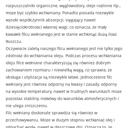
rozpuszczalniki organiczne, węglowodory, oleje roślinne itp.,
może być szybko wchłaniany. Ponadto posiada niezwykle
wysoki współczynnik absorpcji, sięgający nawet
dziesięciokrotności własnej wagi, co oznacza, że ​​mały
kawałek filcu wełnianego jest w stanie wchłonąć dużą ilość
tłuszczu.
Oczywiście zaletą naszego filcu wełnianego jest nie tylko jego
zdolność do wchłaniania oleju. Podczas procesu wchłaniania
oleju filce wełniane charakteryzują się również dobrym
zachowaniem rozmiaru i niewielką wagą, co sprawia, że ​​
obsługa i utylizacja są niezwykle łatwe. Jednocześnie filc
wełniany jest również odporny na kwasy i zasady, odporny
na wysokie temperatury, nawet w trudnych warunkach może
pozostać stabilny, niełatwy do warunków atmosferycznych i
nie ulega zniszczeniu.
Filc wełniany doskonale sprawdza się również w
przechowywaniu. Może w dużym stopniu wchłaniać olej i
odpychać wodę, nawet w deszczowe dni. Oznacza to, że