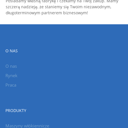
Posiadamy własną fabrykę i czekamy na Twój zakup. Mamy
szczerą nadzieję, że staniemy się Twoim niezawodnym,
długoterminowym partnerem biznesowym!
O NAS
O nas
Rynek
Praca
PRODUKTY
Maszyny włókiennicze