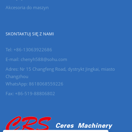
Akcesoria do maszyn
SKONTAKTUJ SIĘ Z NAMI
Tel: +86-13063922686
E-mail: chenyh588@sohu.com
Adres: Nr 15 Changfeng Road, dystrykt Jingkai, miasto
Changzhou
WhatsApp: 8618068559226
Fax: +86-519-88806802